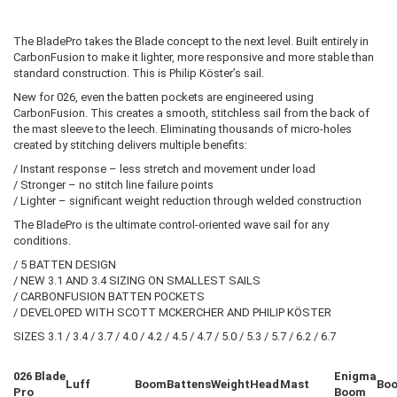
The BladePro takes the Blade concept to the next level. Built entirely in
CarbonFusion to make it lighter, more responsive and more stable than
standard construction. This is Philip Köster’s sail.
New for 026, even the batten pockets are engineered using
CarbonFusion. This creates a smooth, stitchless sail from the back of
the mast sleeve to the leech. Eliminating thousands of micro-holes
created by stitching delivers multiple benefits:
/ Instant response – less stretch and movement under load
/ Stronger – no stitch line failure points
/ Lighter – significant weight reduction through welded construction
The BladePro is the ultimate control-oriented wave sail for any
conditions.
/ 5 BATTEN DESIGN
/ NEW 3.1 AND 3.4 SIZING ON SMALLEST SAILS
/ CARBONFUSION BATTEN POCKETS
/ DEVELOPED WITH SCOTT MCKERCHER AND PHILIP KÖSTER
SIZES 3.1 / 3.4 / 3.7 / 4.0 / 4.2 / 4.5 / 4.7 / 5.0 / 5.3 / 5.7 / 6.2 / 6.7
026 Blade
Enigma
Luff
Boom
Battens
Weight
Head
Mast
Bo
Pro
Boom