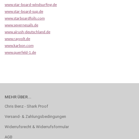
www.star-board-windsurfing.de
www.star-board-sup.de
www.starboardfoils.com
www.severnesails.de
www.airush-deutschland.de
www.rayvolt.de
www.karbon.com
www.querfeld-1.de
MEHR ÜBER...
Chris Benz - Shark Proof
Versand- & Zahlungsbedingungen
Widerrufsrecht & Widerrufsformular
AGB