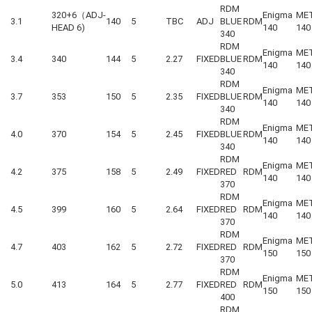
RDM
320+6（ADJ-
Enigma
ME
3.1
140
5
TBC
ADJ
BLUE
RDM
HEAD 6)
140
140
340
RDM
Enigma
ME
3.4
340
144
5
2.27
FIXED
BLUE
RDM
140
140
340
RDM
Enigma
ME
3.7
353
150
5
2.35
FIXED
BLUE
RDM
140
140
340
RDM
Enigma
ME
4.0
370
154
5
2.45
FIXED
BLUE
RDM
140
140
340
RDM
Enigma
ME
4.2
375
158
5
2.49
FIXED
RED
RDM
140
140
370
RDM
Enigma
ME
4.5
399
160
5
2.64
FIXED
RED
RDM
140
140
370
RDM
Enigma
ME
4.7
403
162
5
2.72
FIXED
RED
RDM
150
150
370
RDM
Enigma
ME
5.0
413
164
5
2.77
FIXED
RED
RDM
150
150
400
RDM