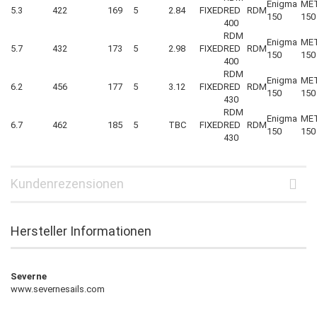
Enigma
ME
5.3
422
169
5
2.84
FIXED
RED
RDM
150
150
400
RDM
Enigma
ME
5.7
432
173
5
2.98
FIXED
RED
RDM
150
150
400
RDM
Enigma
ME
6.2
456
177
5
3.12
FIXED
RED
RDM
150
150
430
RDM
Enigma
ME
6.7
462
185
5
TBC
FIXED
RED
RDM
150
150
430
Kundenrezensionen
Hersteller Informationen
Severne
www.severnesails.com