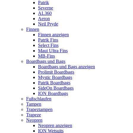
Patrik
Severne
AL360
Aeron
Neil Pryde
Finnen
Finnen anzeigen
Patrik Fins
Select Fins
Maui Ultra Fins
MB-Fins
Boardbags und Bags
Boardbags und Bags anzeigen
Prolimit Boardbags
Mystic Boardbags
Patrik Boardbags
SideOn Boardbags
ION Boardbags
Fußschlaufen
Tampen
Trapeztampen
Trapeze
Neopren
Neopren anzeigen
ION Wetsuits