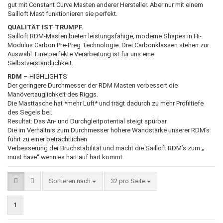
gut mit Constant Curve Masten anderer Hersteller. Aber nur mit einem
Sailloft Mast funktionieren sie perfekt.
QUALITÄT IST TRUMPF.
Sailloft RDM-Masten bieten leistungsfähige, moderne Shapes in Hi-
Modulus Carbon Pre-Preg Technologie. Drei Carbonklassen stehen zur
Auswahl. Eine perfekte Verarbeitung ist für uns eine
Selbstverständlichkeit.
RDM
– HIGHLIGHTS
Der geringere Durchmesser der RDM Masten verbessert die
Manövertauglichkeit des Riggs.
Die Masttasche hat *mehr Luft* und trägt dadurch zu mehr Profiltiefe
des Segels bei.
Resultat: Das An- und Durchgleitpotential steigt spürbar.
Die im Verhältnis zum Durchmesser höhere Wandstärke unserer RDM‘s
führt zu einer beträchtlichen
Verbesserung der Bruchstabilität und macht die Sailloft RDM’s zum „
must have“ wenn es hart auf hart kommt.
Sortieren nach
pro Seite
Sortieren nach
32 pro Seite
1