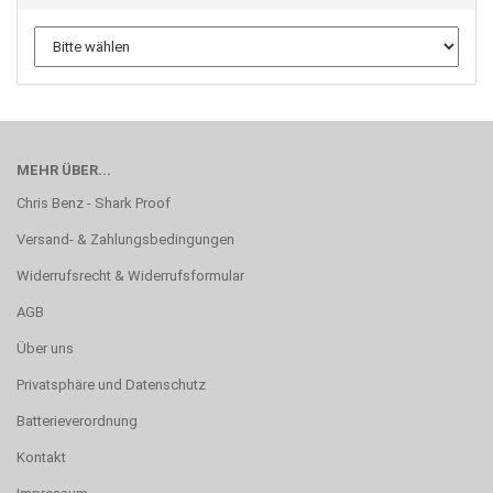
MEHR ÜBER...
Chris Benz - Shark Proof
Versand- & Zahlungsbedingungen
Widerrufsrecht & Widerrufsformular
AGB
Über uns
Privatsphäre und Datenschutz
Batterieverordnung
Kontakt