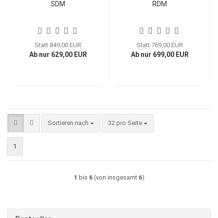
SDM
RDM
Statt 849,00 EUR
Statt 769,00 EUR
Ab nur 629,00 EUR
Ab nur 699,00 EUR
Sortieren nach
pro Seite
Sortieren nach
32 pro Seite
1
1
bis
6
(von insgesamt
6
)