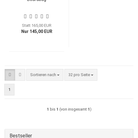
Statt 165,00 EUR
Nur 145,00 EUR
Sortieren nach
pro Seite
Sortieren nach
32 pro Seite
1
1
bis
1
(von insgesamt
1
)
Bestseller