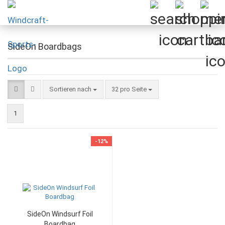
SideOn Boardbags
Sortieren nach
pro Seite
Sortieren nach
32 pro Seite
1
-12%
SideOn Windsurf Foil
Boardbag