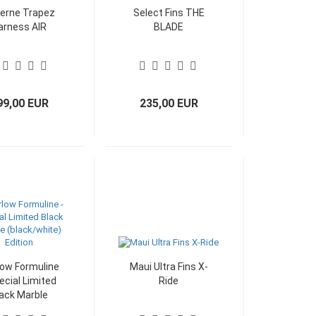
erne Trapez
Select Fins THE
arness AIR
BLADE
99,00 EUR
235,00 EUR
ow Formuline
Maui Ultra Fins X-
ecial Limited
Ride
ack Marble
lack/white)