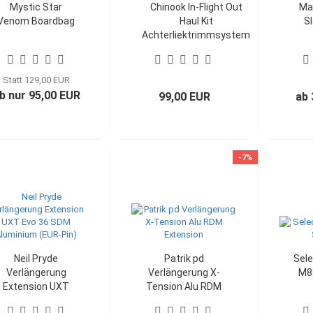
Mystic Star
Chinook In-Flight Out
Mau
Venom Boardbag
Haul Kit
S
Achterliektrimmsystem
Achterliek-
Trimmsystem
Statt 129,00 EUR
b nur 95,00 EUR
99,00 EUR
ab 
-7%
Neil Pryde
Patrik pd
Sele
Verlängerung
Verlängerung X-
M8
Extension UXT
Tension Alu RDM
Evo 36 SDM
Extension