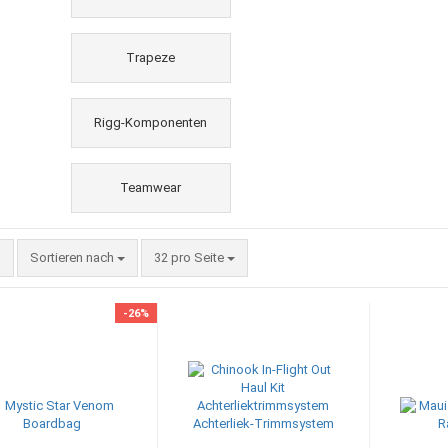
Trapeze
Rigg-Komponenten
Teamwear
Sortieren nach
pro Seite
Sortieren nach
32 pro Seite
-26%