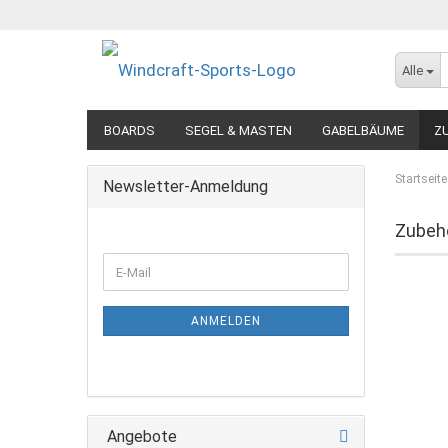
Alle
BOARDS
SEGEL & MASTEN
GABELBÄUME
Z
Startseite
Newsletter-Anmeldung
Zubeh
WEITER
E-
ZUR
Mail
NEWSLETTER-
ANMELDUNG
ANMELDEN
Angebote