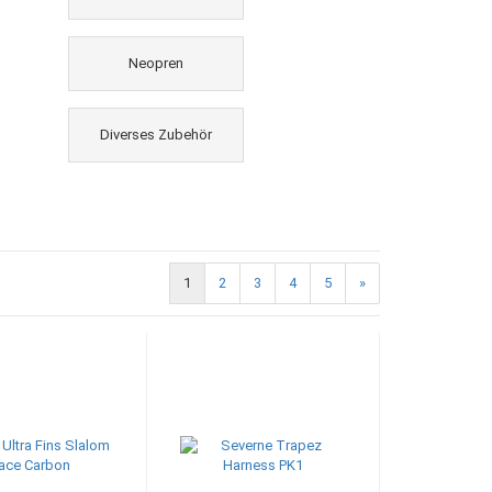
Neopren
Diverses Zubehör
1
2
3
4
5
»