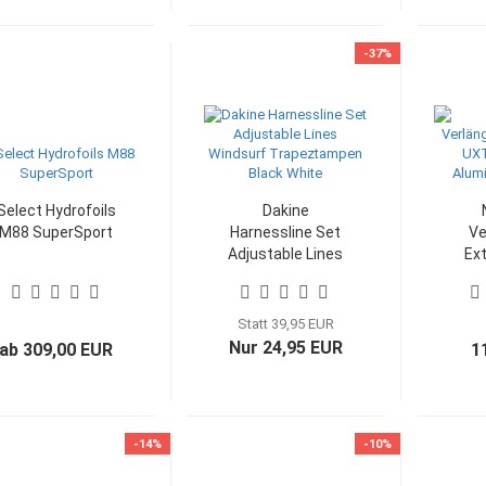
-37%
Select Hydrofoils
Dakine
M88 SuperSport
Harnessline Set
Ve
Adjustable Lines
Ex
Windsurf
E
Trapeztampen
Alu
Black White
Statt 39,95 EUR
Nur 24,95 EUR
ab 309,00 EUR
1
-14%
-10%