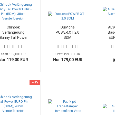
Chinook
Duotone
AL3
Verlängerung
POWER.XT 2.0
Base
Skinny Tall Power
SDM
EUR
EURO-Pin (RDM),
38cm
Verstellbereich
Statt 139,00 EUR
Statt 199,00 EUR
Nur 119,00 EUR
Nur 179,00 EUR
8
-49%