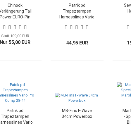
Chinook
Patrik pd
Sev
Verlängerung Tall
Trapeztampen
H
Power EURO-Pin
Harnesslines Vario
(SDM), 48cm
Verstellbereich
Statt 109,00 EUR
Nur 55,00 EUR
44,95 EUR
1
Patrik pd
MB-Fins F-Wave
Marl
Trapeztampen
34cm Powerbox
- Sp
arnesslines Vario
Bl
Pro Comp 28-44
(b