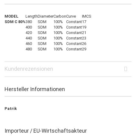
MODEL
Length
Diameter
Carbon
Curve
IMCS
SDM C 80%
380
SDM
100%
Constant
17
400
SDM
100%
Constant
19
420
SDM
100%
Constant
21
440
SDM
100%
Constant
23
460
SDM
100%
Constant
26
480
SDM
100%
Constant
29
Kundenrezensionen
Hersteller Informationen
Patrik
Importeur / EU-Wirtschaftsakteur