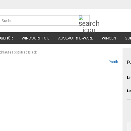
Suche...
UBEHÖR
WINDSURF FOIL
AUSLAUF & B-WARE
WINGEN
SU
chlaufe Footstrap Black
P
Patrik
Li
L