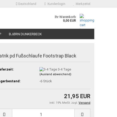
Deutschland
Kundenlogin
Merkzettel
Ihr Warenkorb
0,00 EUR
P
BJØRN DUNKERBECK
atrik pd Fußschlaufe Footstrap Black
eferzeit:
3-4 Tage
(Ausland abweichend)
agerbestand:
-6
Stück
21,95 EUR
inkl. 19% MwSt. zzgl.
Versand