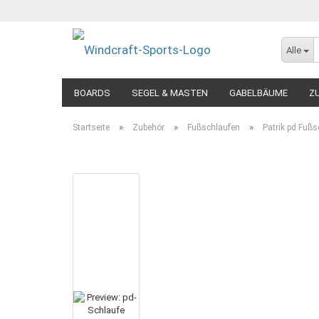
Alle
BOARDS
SEGEL & MASTEN
GABELBÄUME
Z
»
»
»
Startseite
Zubehör
Fußschlaufen
Patrik pd Fußs