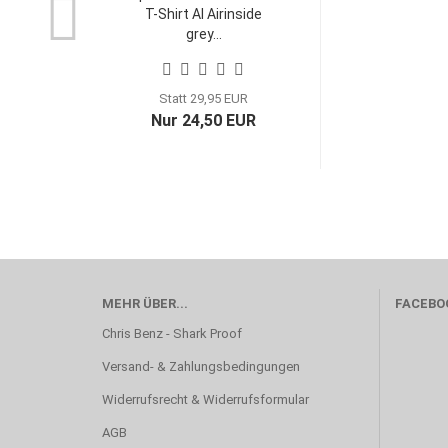
T-Shirt AI Airinside
grey...
Statt 29,95 EUR
Nur 24,50 EUR
MEHR ÜBER...
FACEBO
Chris Benz - Shark Proof
Versand- & Zahlungsbedingungen
Widerrufsrecht & Widerrufsformular
AGB