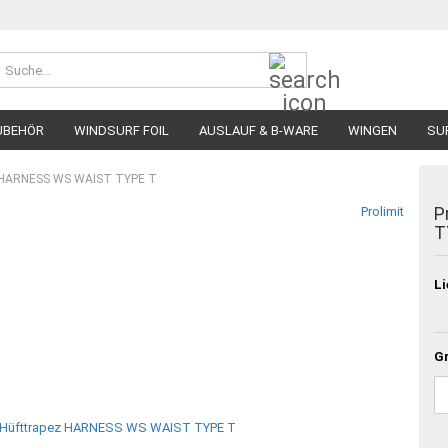
Suche...
UBEHÖR
WINDSURF FOIL
AUSLAUF & B-WARE
WINGEN
SU
ez HARNESS WS WAIST TYPE T
P
Prolimit
T
Li
G