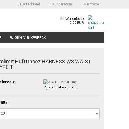
Deutschland
Kundenlogin
Merkzettel
Ihr Warenkorb
0,00 EUR
P
BJØRN DUNKERBECK
rolimit Hüfttrapez HARNESS WS WAIST
YPE T
eferzeit:
3-4 Tage
(Ausland abweichend)
röße: