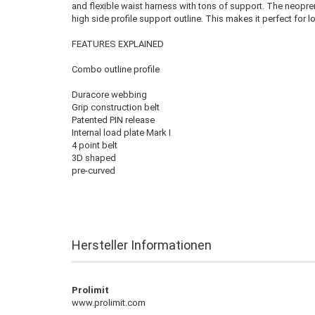
and flexible waist harness with tons of support. The neopre
high side profile support outline. This makes it perfect for 
FEATURES EXPLAINED
Combo outline profile
Duracore webbing
Grip construction belt
Patented PIN release
Internal load plate Mark I
4 point belt
3D shaped
pre-curved
Hersteller Informationen
Prolimit
www.prolimit.com