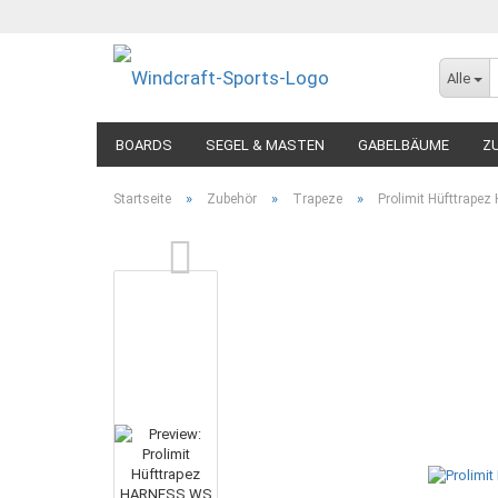
Alle
BOARDS
SEGEL & MASTEN
GABELBÄUME
Z
»
»
»
Startseite
Zubehör
Trapeze
Prolimit Hüfttrap