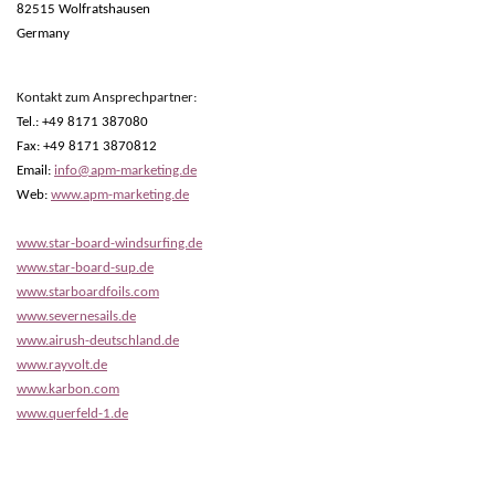
82515 Wolfratshausen
Germany
Kontakt zum Ansprechpartner:
Tel.: +49 8171 387080
Fax: +49 8171 3870812
Email:
info@apm-marketing.de
Web:
www.apm-marketing.de
www.star-board-windsurfing.de
www.star-board-sup.de
www.starboardfoils.com
www.severnesails.de
www.airush-deutschland.de
www.rayvolt.de
www.karbon.com
www.querfeld-1.de