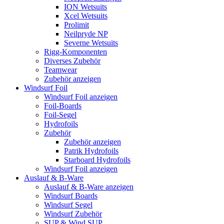
ION Wetsuits
Xcel Wetsuits
Prolimit
Neilpryde NP
Severne Wetsuits
Rigg-Komponenten
Diverses Zubehör
Teamwear
Zubehör anzeigen
Windsurf Foil
Windsurf Foil anzeigen
Foil-Boards
Foil-Segel
Hydrofoils
Zubehör
Zubehör anzeigen
Patrik Hydrofoils
Starboard Hydrofoils
Windsurf Foil anzeigen
Auslauf & B-Ware
Auslauf & B-Ware anzeigen
Windsurf Boards
Windsurf Segel
Windsurf Zubehör
SUP & Wind SUP