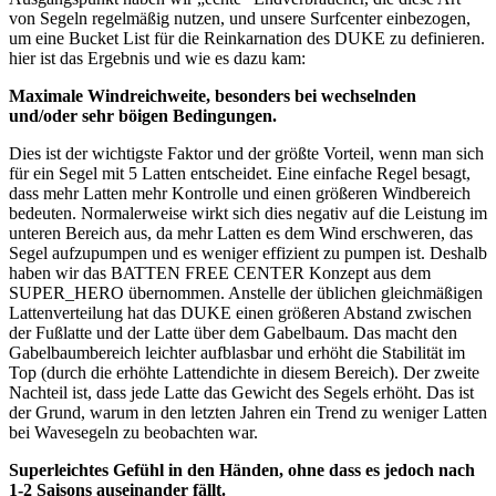
von Segeln regelmäßig nutzen, und unsere Surfcenter einbezogen,
um eine Bucket List für die Reinkarnation des DUKE zu definieren.
hier ist das Ergebnis und wie es dazu kam:
Maximale Windreichweite, besonders bei wechselnden
und/oder sehr böigen Bedingungen.
Dies ist der wichtigste Faktor und der größte Vorteil, wenn man sich
für ein Segel mit 5 Latten entscheidet. Eine einfache Regel besagt,
dass mehr Latten mehr Kontrolle und einen größeren Windbereich
bedeuten. Normalerweise wirkt sich dies negativ auf die Leistung im
unteren Bereich aus, da mehr Latten es dem Wind erschweren, das
Segel aufzupumpen und es weniger effizient zu pumpen ist. Deshalb
haben wir das BATTEN FREE CENTER Konzept aus dem
SUPER_HERO übernommen. Anstelle der üblichen gleichmäßigen
Lattenverteilung hat das DUKE einen größeren Abstand zwischen
der Fußlatte und der Latte über dem Gabelbaum. Das macht den
Gabelbaumbereich leichter aufblasbar und erhöht die Stabilität im
Top (durch die erhöhte Lattendichte in diesem Bereich). Der zweite
Nachteil ist, dass jede Latte das Gewicht des Segels erhöht. Das ist
der Grund, warum in den letzten Jahren ein Trend zu weniger Latten
bei Wavesegeln zu beobachten war.
Superleichtes Gefühl in den Händen, ohne dass es jedoch nach
1-2 Saisons auseinander fällt.