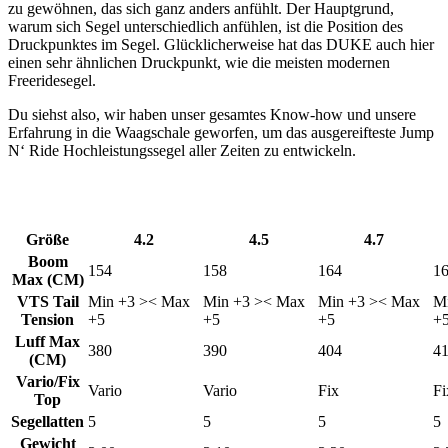
zu gewöhnen, das sich ganz anders anfühlt. Der Hauptgrund,
warum sich Segel unterschiedlich anfühlen, ist die Position des
Druckpunktes im Segel. Glücklicherweise hat das DUKE auch hier
einen sehr ähnlichen Druckpunkt, wie die meisten modernen
Freeridesegel.
Du siehst also, wir haben unser gesamtes Know-how und unsere
Erfahrung in die Waagschale geworfen, um das ausgereifteste Jump
N‘ Ride Hochleistungssegel aller Zeiten zu entwickeln.
Größe
4.2
4.5
4.7
Boom
154
158
164
1
Max (CM)
VTS Tail
Min +3 >< Max
Min +3 >< Max
Min +3 >< Max
M
Tension
+5
+5
+5
+
Luff Max
380
390
404
4
(CM)
Vario/Fix
Vario
Vario
Fix
Fi
Top
Segellatten
5
5
5
5
Gewicht