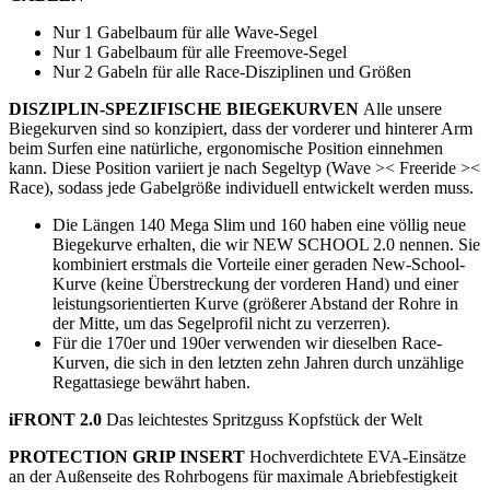
Nur 1 Gabelbaum für alle Wave-Segel
Nur 1 Gabelbaum für alle Freemove-Segel
Nur 2 Gabeln für alle Race-Disziplinen und Größen
DISZIPLIN-SPEZIFISCHE BIEGEKURVEN
Alle unsere
Biegekurven sind so konzipiert, dass der vorderer und hinterer Arm
beim Surfen eine natürliche, ergonomische Position einnehmen
kann. Diese Position variiert je nach Segeltyp (Wave >< Freeride ><
Race), sodass jede Gabelgröße individuell entwickelt werden muss.
Die Längen 140 Mega Slim und 160 haben eine völlig neue
Biegekurve erhalten, die wir NEW SCHOOL 2.0 nennen. Sie
kombiniert erstmals die Vorteile einer geraden New-School-
Kurve (keine Überstreckung der vorderen Hand) und einer
leistungsorientierten Kurve (größerer Abstand der Rohre in
der Mitte, um das Segelprofil nicht zu verzerren).
Für die 170er und 190er verwenden wir dieselben Race-
Kurven, die sich in den letzten zehn Jahren durch unzählige
Regattasiege bewährt haben.
iFRONT 2.0
Das leichtestes Spritzguss Kopfstück der Welt
PROTECTION GRIP INSERT
Hochverdichtete EVA-Einsätze
an der Außenseite des Rohrbogens für maximale Abriebfestigkeit