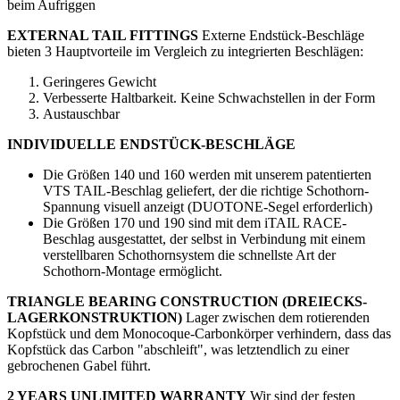
beim Aufriggen
EXTERNAL TAIL FITTINGS
Externe Endstück-Beschläge
bieten 3 Hauptvorteile im Vergleich zu integrierten Beschlägen:
Geringeres Gewicht
Verbesserte Haltbarkeit. Keine Schwachstellen in der Form
Austauschbar
INDIVIDUELLE ENDSTÜCK-BESCHLÄGE
Die Größen 140 und 160 werden mit unserem patentierten
VTS TAIL-Beschlag geliefert, der die richtige Schothorn-
Spannung visuell anzeigt (DUOTONE-Segel erforderlich)
Die Größen 170 und 190 sind mit dem iTAIL RACE-
Beschlag ausgestattet, der selbst in Verbindung mit einem
verstellbaren Schothornsystem die schnellste Art der
Schothorn-Montage ermöglicht.
TRIANGLE BEARING CONSTRUCTION (DREIECKS-
LAGERKONSTRUKTION)
Lager zwischen dem rotierenden
Kopfstück und dem Monocoque-Carbonkörper verhindern, dass das
Kopfstück das Carbon "abschleift", was letztendlich zu einer
gebrochenen Gabel führt.
2 YEARS UNLIMITED WARRANTY
Wir sind der festen