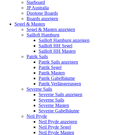
Starboard
JP Australia
Duotone Boards
Boards anzeigen
Segel & Masten
Segel & Masten anzeigen
Sailloft Hamburg
Sailloft Hamburg anzeigen
Sailloft HH Segel
Sailloft HH Masten
Patrik Sails
Patrik Sails anzeigen
Patrik Segel
Patrik Masten
Patrik Gabelbäume
Patrik Verlängerungen
Severne Sails
Severne Sails anzeigen
Severne Sails
Severne Masten
Severne Gabelbäume
Neil Pryde
Neil Pryde anzeigen
Neil Pryde Segel
Neil Pryde Masten