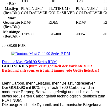
3.00
3.10
3.20
3.
(KG)
Masttyp
PLATINUM /
PLATINUM /
PLATINUM /
P
(Best/Alt.)
GOLD>SILVER
GOLD>SILVER
GOLD>SILVER
G
Mast
Geometrie
RDM/--
RDM/--
RDM/--
R
(Best/Alt.)
Mastlänge
370/400
370/400
400/--
40
(Best/Alt.)
ab 889,00 EUR
Duotone Mast Gold.90 Series RDM
GOLD SERIES
(bitte Verfügbarkeit der Variante VOR
Bestellung anfragen, es ist nicht immer jede Größe lieferbar)​
Mehr Carbon, mehr Leistung, mehr Belastungsreserven!
Der GOLD.90 mit 90% High-Tech T700-Carbon wird in
modernste Prepreg-Bauweise gefertigt und ist bis auf den
etwas reduzierten Carbongehalt technologisch identisch zum
PLATINUM.
Die ausgezeichnete Dynamik und harmonische Biegekurve