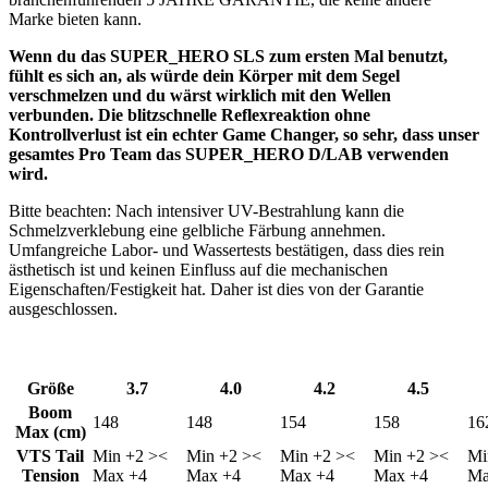
Marke bieten kann.
Wenn du das SUPER_HERO SLS zum ersten Mal benutzt,
fühlt es sich an, als würde dein Körper mit dem Segel
verschmelzen und du wärst wirklich mit den Wellen
verbunden.
Die blitzschnelle Reflexreaktion ohne
Kontrollverlust ist ein echter Game Changer, so sehr, dass unser
gesamtes Pro Team das SUPER_HERO D/LAB verwenden
wird.
Bitte beachten: Nach intensiver UV-Bestrahlung kann die
Schmelzverklebung eine gelbliche Färbung annehmen.
Umfangreiche Labor- und Wassertests bestätigen, dass dies rein
ästhetisch ist und keinen Einfluss auf die mechanischen
Eigenschaften/Festigkeit hat. Daher ist dies von der Garantie
ausgeschlossen.
Größe
3.7
4.0
4.2
4.5
Boom
148
148
154
158
16
Max (cm)
VTS Tail
Min +2 ><
Min +2 ><
Min +2 ><
Min +2 ><
Mi
Tension
Max +4
Max +4
Max +4
Max +4
Ma