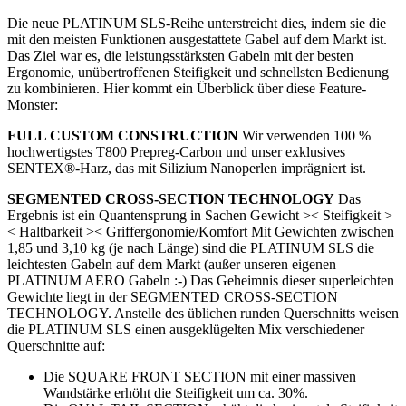
Die neue PLATINUM SLS-Reihe unterstreicht dies, indem sie die
mit den meisten Funktionen ausgestattete Gabel auf dem Markt ist.
Das Ziel war es, die leistungsstärksten Gabeln mit der besten
Ergonomie, unübertroffenen Steifigkeit und schnellsten Bedienung
zu kombinieren. Hier kommt ein Überblick über diese Feature-
Monster:
FULL CUSTOM CONSTRUCTION
Wir verwenden 100 %
hochwertigstes T800 Prepreg-Carbon und unser exklusives
SENTEX®-Harz, das mit Silizium Nanoperlen imprägniert ist.
SEGMENTED CROSS-SECTION TECHNOLOGY
Das
Ergebnis ist ein Quantensprung in Sachen Gewicht >< Steifigkeit >
< Haltbarkeit >< Griffergonomie/Komfort Mit Gewichten zwischen
1,85 und 3,10 kg (je nach Länge) sind die PLATINUM SLS die
leichtesten Gabeln auf dem Markt (außer unseren eigenen
PLATINUM AERO Gabeln :-) Das Geheimnis dieser superleichten
Gewichte liegt in der SEGMENTED CROSS-SECTION
TECHNOLOGY. Anstelle des üblichen runden Querschnitts weisen
die PLATINUM SLS einen ausgeklügelten Mix verschiedener
Querschnitte auf:
Die SQUARE FRONT SECTION mit einer massiven
Wandstärke erhöht die Steifigkeit um ca. 30%.