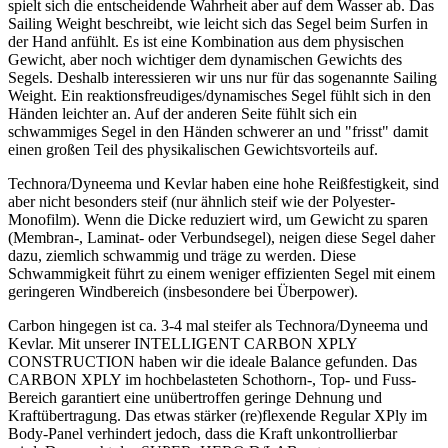
spielt sich die entscheidende Wahrheit aber auf dem Wasser ab. Das
Sailing Weight beschreibt, wie leicht sich das Segel beim Surfen in
der Hand anfühlt. Es ist eine Kombination aus dem physischen
Gewicht, aber noch wichtiger dem dynamischen Gewichts des
Segels. Deshalb interessieren wir uns nur für das sogenannte Sailing
Weight. Ein reaktionsfreudiges/dynamisches Segel fühlt sich in den
Händen leichter an. Auf der anderen Seite fühlt sich ein
schwammiges Segel in den Händen schwerer an und "frisst" damit
einen großen Teil des physikalischen Gewichtsvorteils auf.
Technora/Dyneema und Kevlar haben eine hohe Reißfestigkeit, sind
aber nicht besonders steif (nur ähnlich steif wie der Polyester-
Monofilm). Wenn die Dicke reduziert wird, um Gewicht zu sparen
(Membran-, Laminat- oder Verbundsegel), neigen diese Segel daher
dazu, ziemlich schwammig und träge zu werden. Diese
Schwammigkeit führt zu einem weniger effizienten Segel mit einem
geringeren Windbereich (insbesondere bei Überpower).
Carbon hingegen ist ca. 3-4 mal steifer als Technora/Dyneema und
Kevlar. Mit unserer INTELLIGENT CARBON XPLY
CONSTRUCTION haben wir die ideale Balance gefunden. Das
CARBON XPLY im hochbelasteten Schothorn-, Top- und Fuss-
Bereich garantiert eine unübertroffen geringe Dehnung und
Kraftübertragung. Das etwas stärker (re)flexende Regular XPly im
Body-Panel verhindert jedoch, dass die Kraft unkontrollierbar