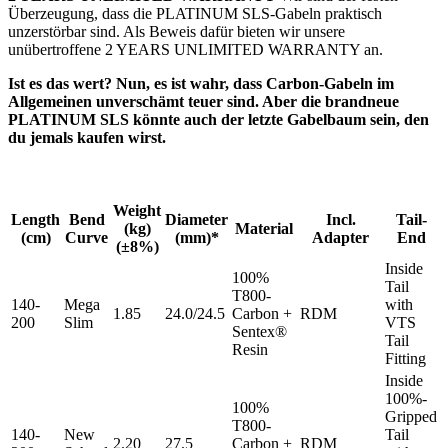
Überzeugung, dass die PLATINUM SLS-Gabeln praktisch
unzerstörbar sind. Als Beweis dafür bieten wir unsere
unübertroffene 2 YEARS UNLIMITED WARRANTY an.
Ist es das wert? Nun, es ist wahr, dass Carbon-Gabeln im
Allgemeinen unverschämt teuer sind. Aber die brandneue
PLATINUM SLS könnte auch der letzte Gabelbaum sein, den
du jemals kaufen wirst.
Weight
Length
Bend
Diameter
Incl.
Tail-
(kg)
Material
(cm)
Curve
(mm)*
Adapter
End
(±8%)
Inside
100%
Tail
T800-
140-
Mega
with
1.85
24.0/24.5
Carbon +
RDM
200
Slim
VTS
Sentex®
Tail
Resin
Fitting
Inside
100%-
100%
Gripped
T800-
140-
New
Tail
2.20
27.5
Carbon +
RDM