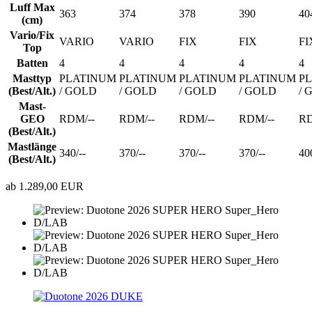
Luff Max
363
374
378
390
40
(cm)
Vario/Fix
VARIO
VARIO
FIX
FIX
FI
Top
Batten
4
4
4
4
4
Masttyp
PLATINUM
PLATINUM
PLATINUM
PLATINUM
P
(Best/Alt.)
/ GOLD
/ GOLD
/ GOLD
/ GOLD
/ 
Mast-
GEO
RDM/--
RDM/--
RDM/--
RDM/--
RD
(Best/Alt.)
Mastlänge
340/--
370/--
370/--
370/--
400
(Best/Alt.)
ab 1.289,00 EUR