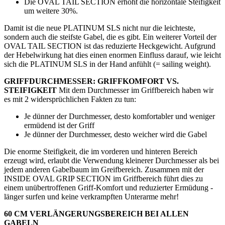
Die OVAL TAIL SECTION erhöht die horizontale Steifigkeit
um weitere 30%.
Damit ist die neue PLATINUM SLS nicht nur die leichteste,
sondern auch die steifste Gabel, die es gibt. Ein weiterer Vorteil der
OVAL TAIL SECTION ist das reduzierte Heckgewicht. Aufgrund
der Hebelwirkung hat dies einen enormen Einfluss darauf, wie leicht
sich die PLATINUM SLS in der Hand anfühlt (= sailing weight).
GRIFFDURCHMESSER: GRIFFKOMFORT VS.
STEIFIGKEIT
Mit dem Durchmesser im Griffbereich haben wir
es mit 2 widersprüchlichen Fakten zu tun:
Je dünner der Durchmesser, desto komfortabler und weniger
ermüdend ist der Griff
Je dünner der Durchmesser, desto weicher wird die Gabel
Die enorme Steifigkeit, die im vorderen und hinteren Bereich
erzeugt wird, erlaubt die Verwendung kleinerer Durchmesser als bei
jedem anderen Gabelbaum im Greifbereich. Zusammen mit der
INSIDE OVAL GRIP SECTION im Griffbereich führt dies zu
einem unübertroffenen Griff-Komfort und reduzierter Ermüdung -
länger surfen und keine verkrampften Unterarme mehr!
60 CM VERLÄNGERUNGSBEREICH BEI ALLEN
GABELN