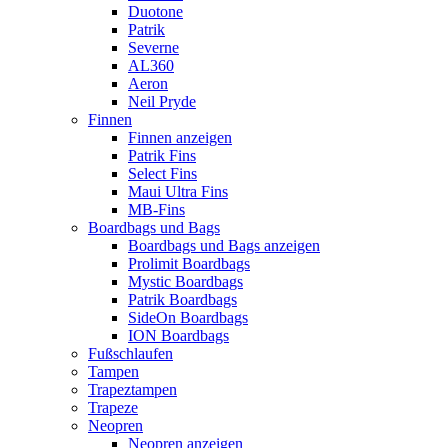
Duotone
Patrik
Severne
AL360
Aeron
Neil Pryde
Finnen
Finnen anzeigen
Patrik Fins
Select Fins
Maui Ultra Fins
MB-Fins
Boardbags und Bags
Boardbags und Bags anzeigen
Prolimit Boardbags
Mystic Boardbags
Patrik Boardbags
SideOn Boardbags
ION Boardbags
Fußschlaufen
Tampen
Trapeztampen
Trapeze
Neopren
Neopren anzeigen