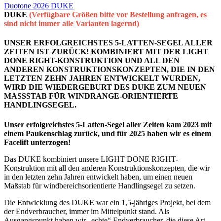
Duotone 2026 DUKE
DUKE
(Verfügbare Größen bitte vor Bestellung anfragen, es
sind nicht immer alle Varianten lagernd)
UNSER ERFOLGREICHSTES 5-LATTEN-SEGEL ALLER
ZEITEN IST ZURÜCK! KOMBINIERT MIT DER LIGHT
DONE RIGHT-KONSTRUKTION UND ALL DEN
ANDEREN KONSTRUKTIONSKONZEPTEN, DIE IN DEN
LETZTEN ZEHN JAHREN ENTWICKELT WURDEN,
WIRD DIE WIEDERGEBURT DES DUKE ZUM NEUEN
MASSSTAB FÜR WINDRANGE-ORIENTIERTE
HANDLINGSEGEL.
Unser erfolgreichstes 5-Latten-Segel aller Zeiten kam 2023 mit
einem Paukenschlag zurück, und für 2025 haben wir es einem
Facelift unterzogen!
Das DUKE kombiniert unsere LIGHT DONE RIGHT-
Konstruktion mit all den anderen Konstruktionskonzepten, die wir
in den letzten zehn Jahren entwickelt haben, um einen neuen
Maßstab für windbereichsorientierte Handlingsegel zu setzen.
Die Entwicklung des DUKE war ein 1,5-jähriges Projekt, bei dem
der Endverbraucher, immer im Mittelpunkt stand. Als
Ausgangspunkt haben wir „echte“ Endverbraucher, die diese Art