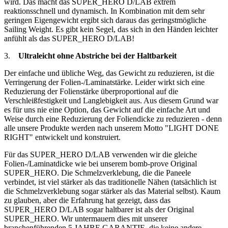
wird. Das macht das SUPER_HERO D/LAB extrem
reaktionsschnell und dynamisch. In Kombination mit dem sehr
geringen Eigengewicht ergibt sich daraus das geringstmögliche
Sailing Weight. Es gibt kein Segel, das sich in den Händen leichter
anfühlt als das SUPER_HERO D/LAB!
3.
Ultraleicht ohne Abstriche bei der Haltbarkeit
Der einfache und übliche Weg, das Gewicht zu reduzieren, ist die
Verringerung der Folien-/Laminatstärke. Leider wirkt sich eine
Reduzierung der Folienstärke überproportional auf die
Verschleißfestigkeit und Langlebigkeit aus. Aus diesem Grund war
es für uns nie eine Option, das Gewicht auf die einfache Art und
Weise durch eine Reduzierung der Foliendicke zu reduzieren - denn
alle unsere Produkte werden nach unserem Motto "LIGHT DONE
RIGHT" entwickelt und konstruiert.
Für das SUPER_HERO D/LAB verwenden wir die gleiche
Folien-/Laminatdicke wie bei unserem bomb-prove Original
SUPER_HERO. Die Schmelzverklebung, die die Paneele
verbindet, ist viel stärker als das traditionelle Nähen (tatsächlich ist
die Schmelzverklebung sogar stärker als das Material selbst). Kaum
zu glauben, aber die Erfahrung hat gezeigt, dass das
SUPER_HERO D/LAB sogar haltbarer ist als der Original
SUPER_HERO. Wir untermauern dies mit unserer
branchenführenden 5 JAHRE GARANTIE, die keine andere