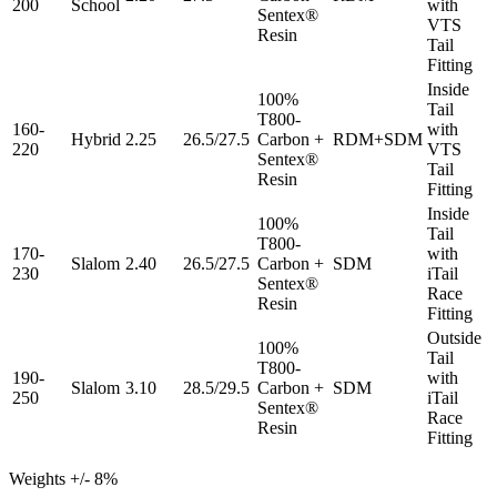
200
School
with
Sentex®
VTS
Resin
Tail
Fitting
Inside
100%
Tail
T800-
160-
with
Hybrid
2.25
26.5/27.5
Carbon +
RDM+SDM
220
VTS
Sentex®
Tail
Resin
Fitting
Inside
100%
Tail
T800-
170-
with
Slalom
2.40
26.5/27.5
Carbon +
SDM
230
iTail
Sentex®
Race
Resin
Fitting
Outside
100%
Tail
T800-
190-
with
Slalom
3.10
28.5/29.5
Carbon +
SDM
250
iTail
Sentex®
Race
Resin
Fitting
Weights +/- 8%