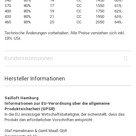
340
80%
14
CC
1450
609,-
370
80%
17
CC
1550
619,-
400
80%
19
CC
1750
629,-
430
80%
21
CC
1950
639,-
460
80%
25
CC
2050
649,-
Technische Änderungen vorbehalten. Alle Preise verstehen sich inkl.
19% USt.
Kundenrezensionen
Hersteller Informationen
Sailloft Hamburg
Informationen zur EU-Verordnung über die allgemeine
Produktsicherheit (GPSR)
In der EU ansässiger Wirtschaftsbeteiligter, der sicherstellt, dass das
Produkt den erforderlichen Vorschriften entspricht:
Olaf Hamelmann & Gerrit Maaß GbR