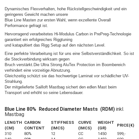
Dynamisches Flexverhalten, hohe Rückstellgeschwindigkeit und ein
geringeres Gewicht machen unsere
Blue Line Masten zur ersten Wahl, wenn exzellente Overall
Performance gefragt ist.
Hervorragend verarbeitetes Hi-Modulus Carbon in PrePreg-Technologie
garantiert ein erfolgreiches Riggtuning
und katapultiert das Rigg Setup auf den nächsten Level.
Eine perfekte Verarbeitung ist für uns eine Selbstverständlichkeit. So ist
die Steckverbindung wirksam gegen
Bruch verstärkt.Die Ultra Strong AluTex Protection im Boombereich
verhindert eine vorzeitige Abnutzung.
Gleichzeitig schützt sie das hochwertige Laminat vor schädlicher UV-
Strahlung.
Der mitgelieferte Sailloft Mastbag sichert den edlen Mast beim
Transport und erhöht so seine Lebensdauer.
Blue Line 80% Reduced Diameter Masts (RDM)
inkl.
Mastbag
LENGTH
CARBON
STIFFNESS
CURVE
WEIGHT
PRICE(€)
(CM)
CONTENT
(IMCS)
(IMCS)
(GR)
310
80%
12
CC
1450
599,-