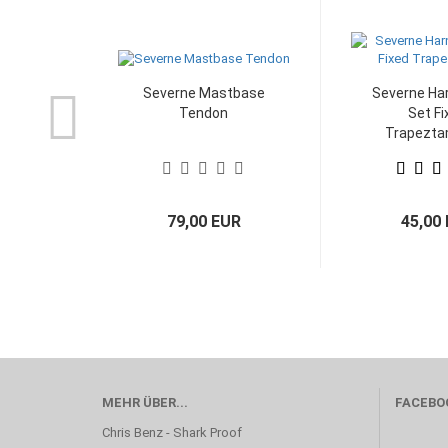
Severne Mastbase
Severne Har
Tendon
Set Fi
Trapezta
79,00 EUR
45,00
MEHR ÜBER...
FACEBO
Chris Benz - Shark Proof