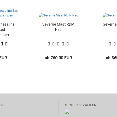
nessline
Severne Mast RDM
Severne
xed
Red
mpen...
 EUR
ab 760,00 EUR
ab 86
OK
SICHER BEZAHLEN