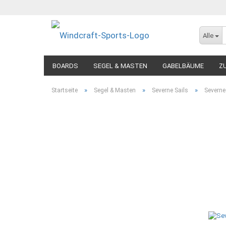
Alle
BOARDS
SEGEL & MASTEN
GABELBÄUME
Z
»
»
»
Startseite
Segel & Masten
Severne Sails
Severne