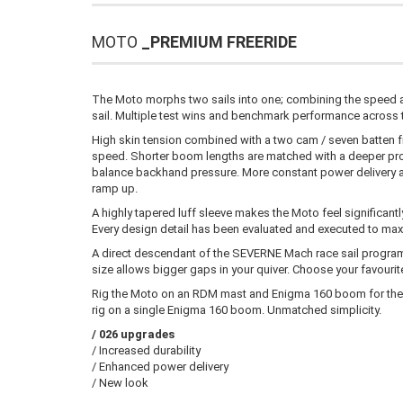
MOTO
_PREMIUM FREERIDE
The Moto morphs two sails into one; combining the speed and 
sail. Multiple test wins and benchmark performance across th
High skin tension combined with a two cam / seven batten fra
speed. Shorter boom lengths are matched with a deeper profi
balance backhand pressure. More constant power delivery 
ramp up.
A highly tapered luff sleeve makes the Moto feel significantly 
Every design detail has been evaluated and executed to max
A direct descendant of the SEVERNE Mach race sail program,
size allows bigger gaps in your quiver. Choose your favouri
Rig the Moto on an RDM mast and Enigma 160 boom for the ul
rig on a single Enigma 160 boom. Unmatched simplicity.
/ 026 upgrades
/ Increased durability
/ Enhanced power delivery
/ New look