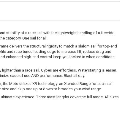
stability of a race sail with the lightweight handling of a freeride
e category. One sail for all.
me delivers the structural rigidity to match a slalom sail for top-end
le and race-tuned leading edge to increase lift, reduce drag and
and enhanced high-end control keep you locked in when conditions
lighter than a race sail. Gybes are effortless. Waterstarting is easier.
imize ease of use AND performance. Blast all day.
 the Moto utilizes XR technology: an Xtended Range for each sail
te size and skip one up or down to broaden your wind range.
timate experience. Three mast lengths cover the full range. All sizes