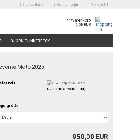
Deutschland
Kundenlogin
Merkzettel
Ihr Warenkorb
0,00 EUR
P
BJØRN DUNKERBECK
everne Moto 2026
eferzeit:
3-4 Tage
(Ausland abweichend)
gelgröße:
950,00 EUR