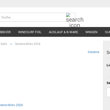
Suche...
UBEHÖR
WINDSURF FOIL
AUSLAUF & B-WARE
WINGEN
SU
»
 Sails
Severne Moto 2026
S
Severne
Li
Se