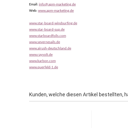
Email:
info@apm-marketing.de
Web:
www.apm-marketing.de
www.star-board-windsurfing.de
www.star-board-sup.de
www.starboardfoils.com
www.severnesails.de
www.airush-deutschland.de
www.rayvolt.de
www.karbon.com
www.querfeld-1.de
Kunden, welche diesen Artikel bestellten, 