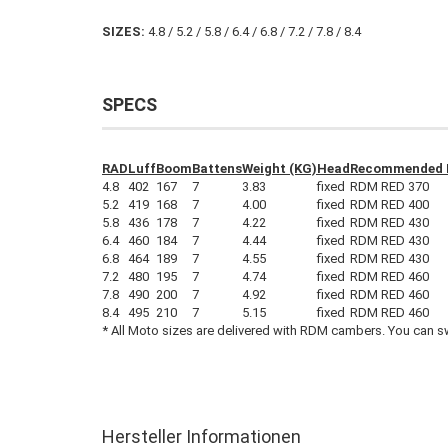
SIZES:
4.8 / 5.2 / 5.8 / 6.4 / 6.8 / 7.2 / 7.8 / 8.4
SPECS
RAD
Luff
Boom
Battens
Weight (KG)
Head
Recommended 
4.8
402
167
7
3.83
fixed
RDM RED 370
5.2
419
168
7
4.00
fixed
RDM RED 400
5.8
436
178
7
4.22
fixed
RDM RED 430
6.4
460
184
7
4.44
fixed
RDM RED 430
6.8
464
189
7
4.55
fixed
RDM RED 430
7.2
480
195
7
4.74
fixed
RDM RED 460
7.8
490
200
7
4.92
fixed
RDM RED 460
8.4
495
210
7
5.15
fixed
RDM RED 460
* All Moto sizes are delivered with RDM cambers. You can 
Hersteller Informationen